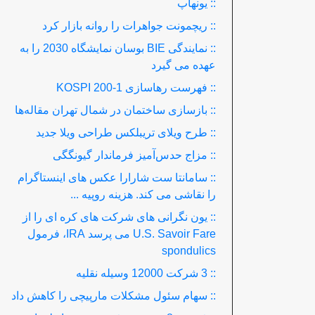
:: یونهاپ
:: ریچمونت جواهرات را روانه بازار کرد
:: نمایندگی BIE بوسان نمایشگاه 2030 را به
عهده می گیرد
:: فهرست رهاسازی KOSPI 200-1
:: بازسازی ساختمان در شمال تهران مقاله‌ها
:: طرح ویلای تریبلکس طراحی ویلا جدید
:: مزاج حدس‌آمیز فرماندار گیونگگی
:: سامانتا ست شارارا عکس های اینستاگرام
را نقاشی می کند. هزینه روپیه ...
:: یون نگرانی های شرکت های کره ای را از
U.S. Savoir Fare می پرسد IRA، فرمول
spondulics
:: 3 شرکت 12000 وسیله نقلیه
:: سهام سئول مشکلات مارپیچی را کاهش داد