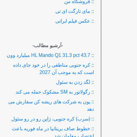
:: فروشگاه من
:: مای تارگت ای تی
:: عکس فیلم ایرانی
-آرشیو مطالب-
:: HL Mando Q1 31.3 pct 43.7 میلیارد وون
:: کره جنوبی مناطقی را در خود جای داده
است که به موجب آن 2027
:: لگد زدن به سئول
:: رگولاتور به SM مشکوک حمله می کند
:: یون به شرکت های ریشه کن سفارش می
دهد
:: (سرب) کره جنوبی، ژاپن رو در رو سئول
:: خطوط صاف بریتانیا در ماه فوریه باعث
اعتصاب معلمان شد