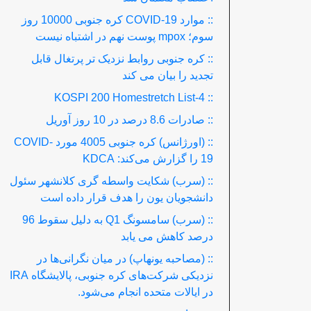
:: موارد COVID-19 کره جنوبی 10000 روز
سوم؛ mpox پوست نهم در اشتباه نیست
:: کره جنوبی روابط نزدیک تر پرتغال قابل
تجدید را بیان می کند
:: KOSPI 200 Homestretch List-4
:: صادرات 8.6 درصد در 10 روز آوریل
:: (اورژانس) کره جنوبی 4005 مورد COVID-
19 را گزارش می‌کند: KDCA
:: (سرب) شکایت واسطه گری کلانشهر سئول
دانشجویان یون را هدف قرار داده است
:: (سرب) سامسونگ Q1 به دلیل سقوط 96
درصد کاهش می یابد
:: (مصاحبه یونهاپ) در میان نگرانی‌ها در
نزدیکی شرکت‌های کره جنوبی، پالایشگاه IRA
در ایالات متحده انجام می‌شود.