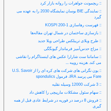
:: ریچمونت جواهرات را روانه بازار کرد
:: نمایندگی BIE بوسان نمایشگاه 2030 را به عهده می
گیرد
:: فهرست رهاسازی KOSPI 200-1
:: بازسازی ساختمان در شمال تهران مقاله‌ها
:: طرح ویلای تریبلکس طراحی ویلا جدید
:: مزاج حدس‌آمیز فرماندار گیونگگی
:: سامانتا ست شارارا عکس های اینستاگرام را نقاشی
می کند. هزینه روپیه ...
:: یون نگرانی های شرکت های کره ای را از U.S. Savoir
Fare می پرسد IRA، فرمول spondulics
:: 3 شرکت 12000 وسیله نقلیه
:: سهام سئول مشکلات مارپیچی را کاهش داد
:: فروش 8 درصد در فوریه در شرایط عادی قبل از همه
گیری