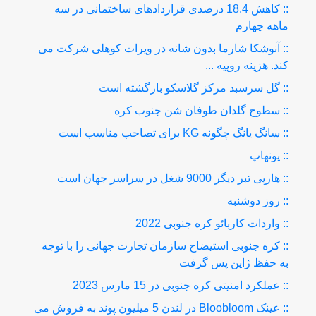
:: کاهش 18.4 درصدی قراردادهای ساختمانی در سه
ماهه چهارم
:: آنوشکا شارما بدون شانه در ویرات کوهلی شرکت می
کند. هزینه روپیه ...
:: گل سرسبد مرکز گلاسکو بازگشته است
:: سطوح گلدان طوفان شن جنوب کره
:: سانگ یانگ چگونه KG برای تصاحب مناسب است
:: یونهاپ
:: هارپی تبر دیگر 9000 شغل در سراسر جهان است
:: روز دوشنبه
:: واردات کاربائو کره جنوبی 2022
:: کره جنوبی استیضاح سازمان تجارت جهانی را با توجه
به حفظ ژاپن پس گرفت
:: عملکرد امنیتی کره جنوبی در 15 مارس 2023
:: عینک Bloobloom در لندن 5 میلیون پوند به فروش می