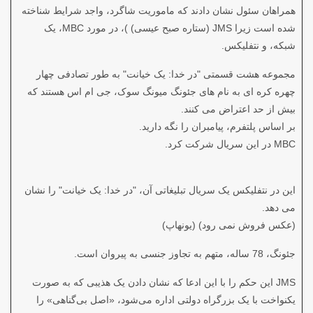
همراهان سئول نشان دادند که ماموریت شاگرد، واجد شرایط شناخته
شده است زیرا JMS (ستاره صبح عیسی) )، در مورد MBC، یک
شبکه، و نتفلیکس.
مجموعه هشت قسمتی "در خدا: یک خیانت" به طور تصادفی چهار
چهره کره ای به نام های جئونگ میونگ سوک، جی ام اس هستند که
بیش از حد اعتراض می کنند.
بر اساس پلتفرم، پیامبران را نگه دارید.
MBC در این سریال شرکت کرد.
این در نتفلیکس یک سریال تبلیغاتی آن، "در خدا: یک خیانت" را نشان
می دهد.
(عکس فروش نمی رود) (یونهاپ)
جئونگ، 78 ساله، متهم به تجاوز جنسی به پیروان است.
JMS این حکم را با این ادعا که نشان دادن یک هذیبی که به صورت
یکنواخت با یک بزرگراه دولتی اداره می‌شود، «اصل بی‌گناهی» را